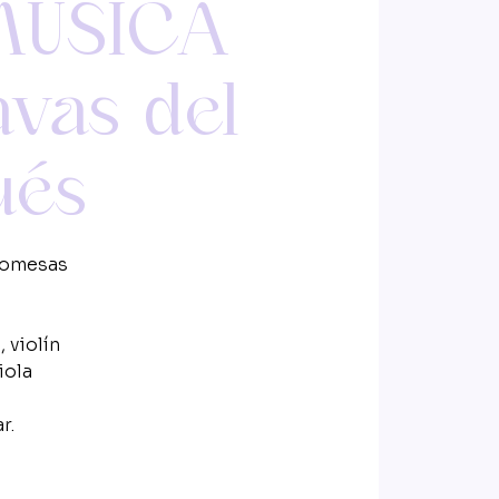
MÚSICA
avas del
ués
romesas
 violín
iola
r.