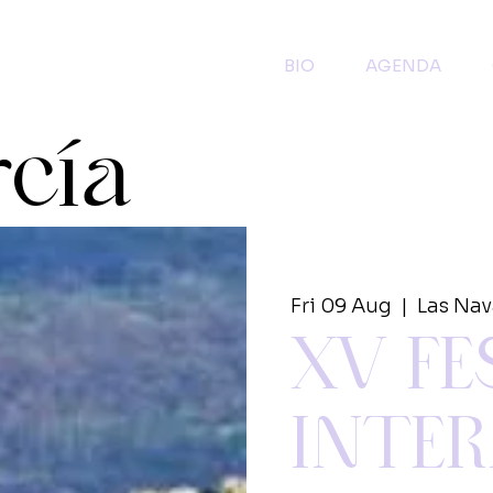
BIO
AGENDA
rcía
Fri 09 Aug
  |  
Las Nav
XV FE
INTE