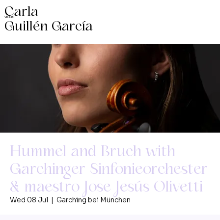
Carla
VIOLIST
Guillén García
Hummel and Bruch with
Garchinger Sinfonieorchester
& maestro Jose Jesús Olivetti
Wed 08 Jul
  |  
Garching bei München