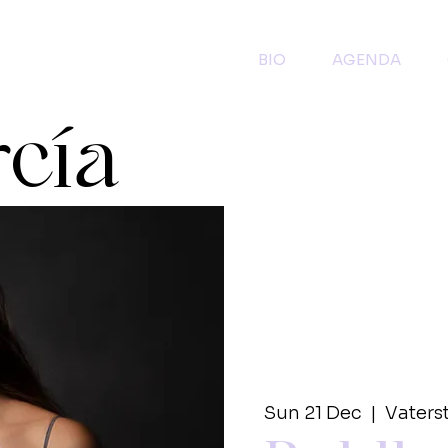
BIO
AGENDA
rcía
Sun 21 Dec
  |  
Vaters