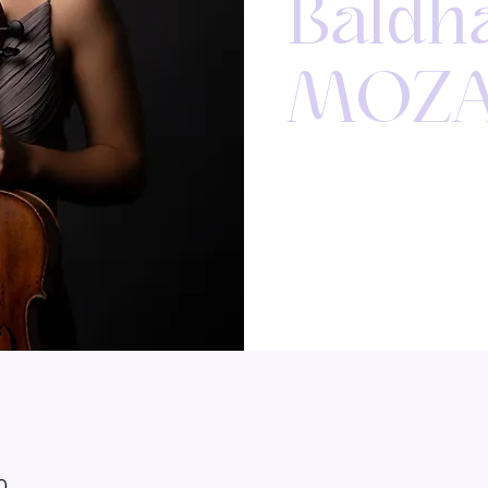
Baldh
MOZ
0