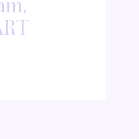
am,
ART